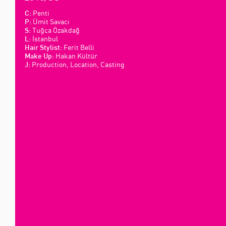
Penti
C:
Ümit Savacı
P:
Tuğça Özakdağ
S:
İstanbul
L:
Ferit Belli
Hair Stylist:
Hakan Kültür
Make Up:
Production, Location, Casting
J: