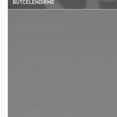
BÜTÇELENDİRME
Bütçe üzerinde çalışırken odak noktamız, uzun yıllara dayanan tecrübeleri
kazandığımız öngörümüz, sizin talepleriniz ve tercihleriniz aynı zamanda
projenin gerekliliklerine dayalıdır. Size özel hazırlanmış bir bütçe ile çekim
tüm süreçlerinde finansal işlemlerin hepsiyle ilgileniyoruz.