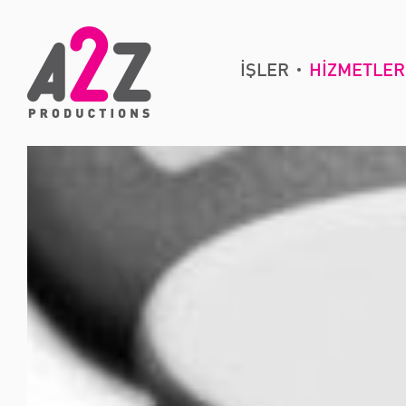
İŞLER
HİZMETLER