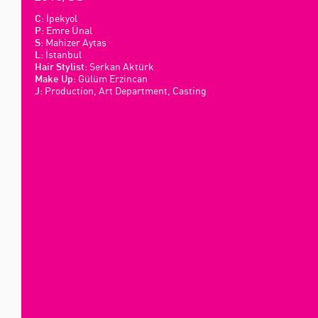
İpekyol
C:
Emre Ünal
P:
Mahizer Aytaş
S:
İstanbul
L:
Serkan Aktürk
Hair Stylist:
Gülüm Erzincan
Make Up:
Production, Art Department, Casting
J: